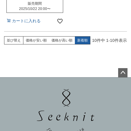
販売期間
2025/10/22 20:00
〜
カートに入れる
10
件中
1
-
10
件表示
並び替え
価格が安い順
価格が高い順
新着順
ペー
ジト
ップ
へ