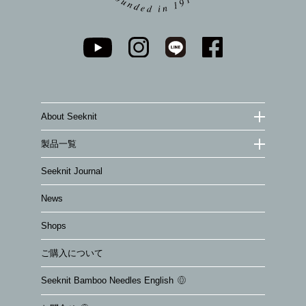
About Seeknit
製品一覧
Seeknit Journal
News
Shops
ご購入について
Seeknit Bamboo Needles English