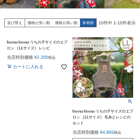
10
件中
1
-
10
件表示
並び替え
価格が安い順
価格が高い順
新着順
bisous bisous うちの子サイズのエプ
ロン ［LLサイズ］ レシピ
当店特別価格
¥
2,200
税込
カートに入れる
bisous bisous うちの子サイズのエプ
ロン ［LLサイズ］ 毛糸とレシピの
セット
当店特別価格
¥
4,865
税込