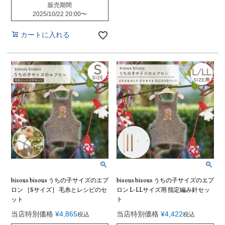
販売期間
2025/10/22 20:00
〜
カートに入れる
bisous bisous うちの子サイズのエプ
bisous bisous うちの子サイズのエプ
ロン ［Sサイズ］ 毛糸とレシピのセ
ロン L-LLサイズ用 指定編み針セッ
ット
ト
当店特別価格
¥
4,865
当店特別価格
¥
4,422
税込
税込