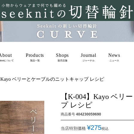
About
Products
Shops
Journal
News
eknitについて
製品一覧
販売店舗
ジャーナル
ニュース
4】Kayo ベリーとケーブルのニットキャップ レシピ
【K-004】Kayo 
プ レシピ
商品番号
404230059690
¥
275
当店特別価格
税込