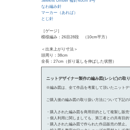
Seeknit Umber 輪針40cm 9号
なわ編み針
マーカー（あれば）
とじ針
［ゲージ］
模様編み：26目28段 （10cm平方）
＜出来上がり寸法＞
頭周り：38cm
全長：27cm（折り返しを伸ばした状態）
ニットデザイナー製作の編み図(レシピ)の取
※編み図は、全て作品を考案して頂いたニットデ
ご購入後の編み図の取り扱い方法について下記の
・購入された編み図を商用目的として複製し販売
・個人利用に関しましても、第三者との共有目的
・購入された編み図で作られた作品販売の禁止。