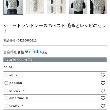
シェットランドレースのベスト 毛糸とレシピのセッ
ト
商品番号
404230060611
¥
7,945
当店特別価格
税込
[
795
ポイント進呈 ]
color
elf
×
papuan
snowy
×
albertine
×
tawny
×