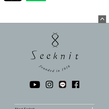
ペー
ジト
ップ
へ