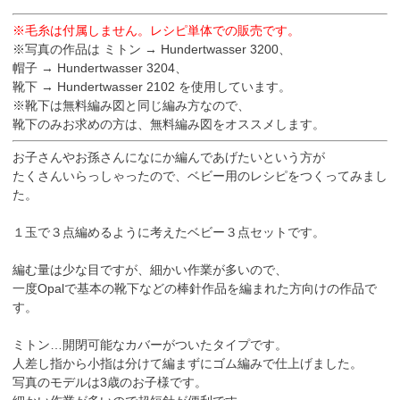
※毛糸は付属しません。レシピ単体での販売です。
※写真の作品は ミトン → Hundertwasser 3200、
帽子 → Hundertwasser 3204、
靴下 → Hundertwasser 2102 を使用しています。
※靴下は無料編み図と同じ編み方なので、
靴下のみお求めの方は、無料編み図をオススメします。
お子さんやお孫さんになにか編んであげたいという方が
たくさんいらっしゃったので、ベビー用のレシピをつくってみまし
た。
１玉で３点編めるように考えたベビー３点セットです。
編む量は少な目ですが、細かい作業が多いので、
一度Opalで基本の靴下などの棒針作品を編まれた方向けの作品で
す。
ミトン…開閉可能なカバーがついたタイプです。
人差し指から小指は分けて編まずにゴム編みで仕上げました。
写真のモデルは3歳のお子様です。