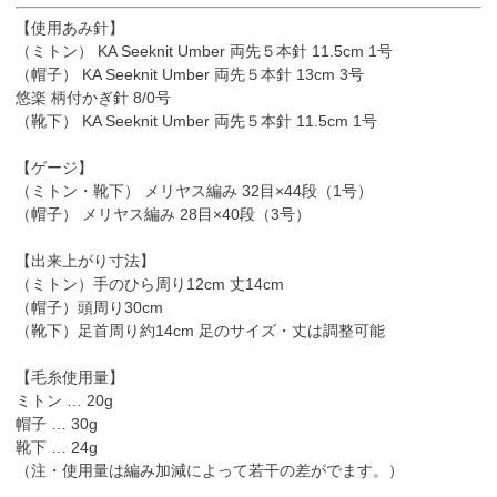
【使用あみ針】
（ミトン） KA Seeknit Umber 両先５本針 11.5cm 1号
（帽子） KA Seeknit Umber 両先５本針 13cm 3号
悠楽 柄付かぎ針 8/0号
（靴下） KA Seeknit Umber 両先５本針 11.5cm 1号
【ゲージ】
（ミトン・靴下） メリヤス編み 32目×44段（1号）
（帽子） メリヤス編み 28目×40段（3号）
【出来上がり寸法】
（ミトン）手のひら周り12cm 丈14cm
（帽子）頭周り30cm
（靴下）足首周り約14cm 足のサイズ・丈は調整可能
【毛糸使用量】
ミトン … 20g
帽子 … 30g
靴下 … 24g
（注・使用量は編み加減によって若干の差がでます。）