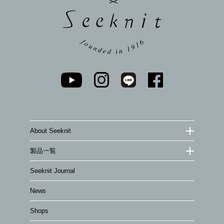
About Seeknit
製品一覧
Seeknit Journal
News
Shops