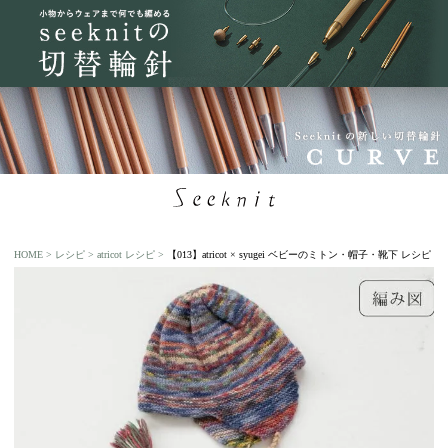
HOME
レシピ
atricot レシピ
【013】atricot × syugei ベビーのミトン・帽子・靴下 レシピ