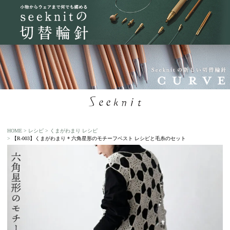
HOME
レシピ
くまがわまり レシピ
【R-003】くまがわまり * 六角星形のモチーフベスト レシピと毛糸のセット