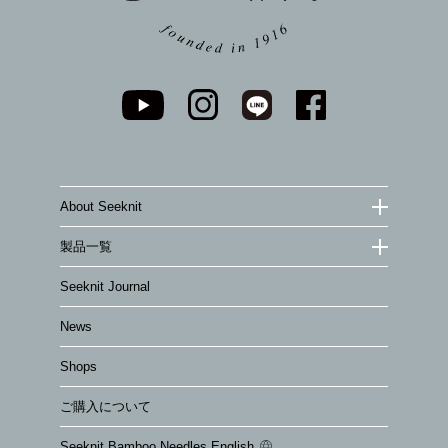
About Seeknit
製品一覧
Seeknit Journal
News
Shops
ご購入について
Seeknit Bamboo Needles English