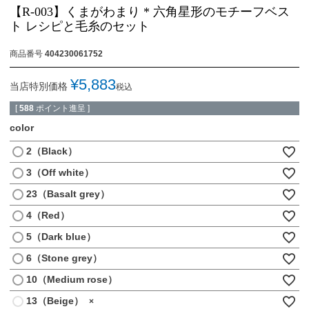
【R-003】くまがわまり * 六角星形のモチーフベス
ト レシピと毛糸のセット
商品番号
404230061752
¥
5,883
当店特別価格
税込
[
588
ポイント進呈 ]
color
2（Black）
3（Off white）
23（Basalt grey）
4（Red）
5（Dark blue）
6（Stone grey）
10（Medium rose）
13（Beige）
×