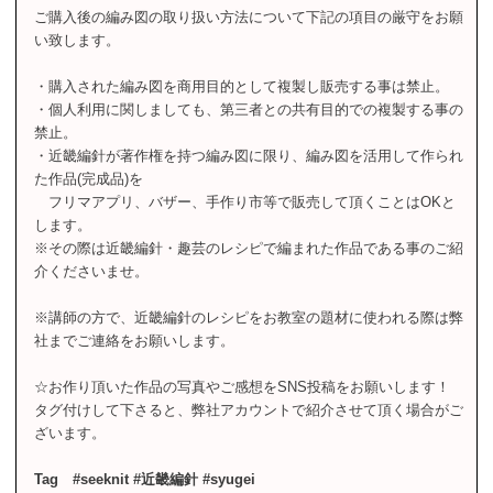
ご購入後の編み図の取り扱い方法について下記の項目の厳守をお願
い致します。
・購入された編み図を商用目的として複製し販売する事は禁止。
・個人利用に関しましても、第三者との共有目的での複製する事の
禁止。
・近畿編針が著作権を持つ編み図に限り、編み図を活用して作られ
た作品(完成品)を
フリマアプリ、バザー、手作り市等で販売して頂くことはOKと
します。
※その際は近畿編針・趣芸のレシピで編まれた作品である事のご紹
介くださいませ。
※講師の方で、近畿編針のレシピをお教室の題材に使われる際は弊
社までご連絡をお願いします。
☆お作り頂いた作品の写真やご感想をSNS投稿をお願いします！
タグ付けして下さると、弊社アカウントで紹介させて頂く場合がご
ざいます。
Tag #seeknit #近畿編針 #syugei