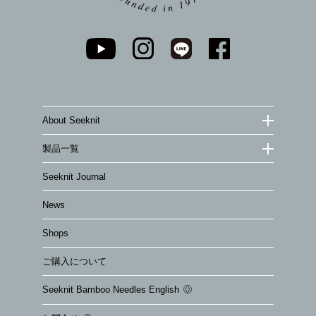
About Seeknit
製品一覧
Seeknit Journal
News
Shops
ご購入について
Seeknit Bamboo Needles English