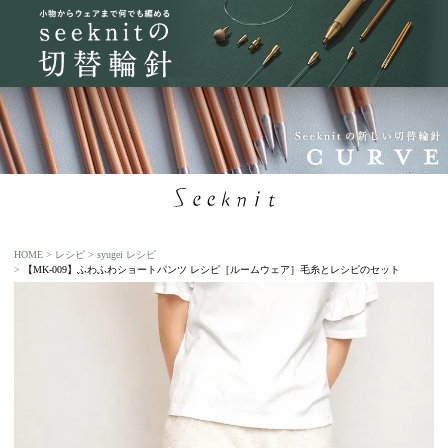
HOME
レシピ
syugei レシピ
【MK-009】ふわふわショートパンツ レシピ［ルームウェア］毛糸とレシピのセット