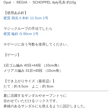
Opal ・ REGIA ・ SCHOPPEL 4ply毛糸 約10g
【使用あみ針】
硬質 両先５本針 11.5cm 1号
マジックループの手法でしたら
硬質 輪針 G 80cm 1号
※ゲージに合う号数を使用してください。
【ゲージ】
1目ゴム編み 40目×44段 （10cm角）
メリアス編み 31目×40段 （10cm角）
【でき上がりサイズ（最長辺）】
たて：約 8.5cm よこ：約 8cm
夏に活躍するサンダルやオープントゥに
合わせていただけるソックスです。
鼻緒のあるサンダルにも使えるように設計しました。