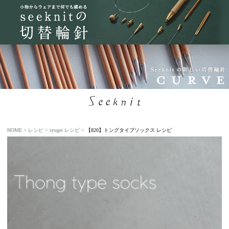
HOME
レシピ
syugei レシピ
【820】トングタイプソックス レシピ