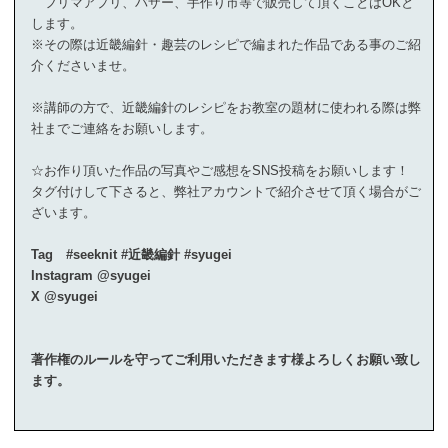
フリマアプリ、バザー、手作り市等で販売して頂くことはOKと
します。
※その際は近畿編針・趣芸のレシピで編まれた作品である事のご紹
介くださいませ。
※講師の方で、近畿編針のレシピをお教室の題材に使われる際は弊
社までご連絡をお願いします。
☆お作り頂いた作品の写真やご感想をSNS投稿をお願いします！
タグ付けして下さると、弊社アカウントで紹介させて頂く場合がご
ざいます。
Tag #seeknit #近畿編針 #syugei
Instagram @syugei
X @syugei
著作権のルールを守ってご利用いただきます様よろしくお願い致し
ます。