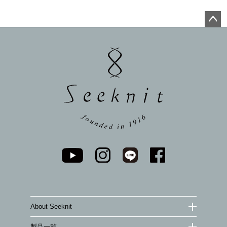
ペー
ジト
ップ
へ
About Seeknit
製品一覧