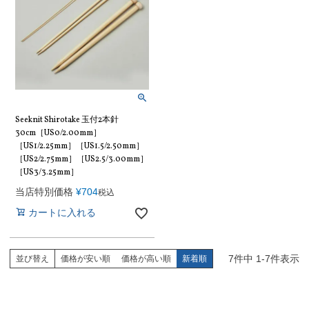
Seeknit Shirotake 玉付2本針
30cm［US0/2.00mm］
［US1/2.25mm］［US1.5/2.50mm］
［US2/2.75mm］［US2.5/3.00mm］
［US3/3.25mm］
当店特別価格
¥
704
税込
カートに入れる
7
件中
1
-
7
件表示
並び替え
価格が安い順
価格が高い順
新着順