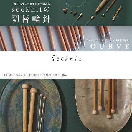
HOME
Seeknit 玉付2本針
海外サイズ
30cm