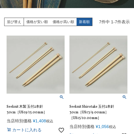
7
件中
1
-
7
件表示
並び替え
価格が安い順
価格が高い順
新着順
Seeknit 木製 玉付2本針
Seeknit Shirotake 玉付2本針
30cm［US19/15.00mm］
30cm［US13/9.00mm］
［US15/10.00mm］
当店特別価格
¥
1,408
税込
当店特別価格
¥
1,056
税込
カートに入れる