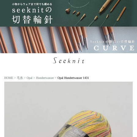
HOME
毛糸
Opal
Hundertwasser
Opal Hundertwasser 1431