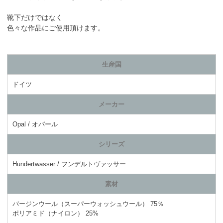
靴下だけではなく
色々な作品にご使用頂けます。
生産国
ドイツ
メーカー
Opal / オパール
シリーズ
Hundertwasser / フンデルトヴァッサー
素材
バージンウール（スーパーウォッシュウール） 75％
ポリアミド（ナイロン） 25%