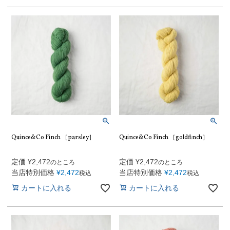
Quince&Co Finch ［parsley］
Quince&Co Finch ［goldfinch］
定価
¥
2,472
定価
¥
2,472
のところ
のところ
当店特別価格
¥
2,472
当店特別価格
¥
2,472
税込
税込
カートに入れる
カートに入れる