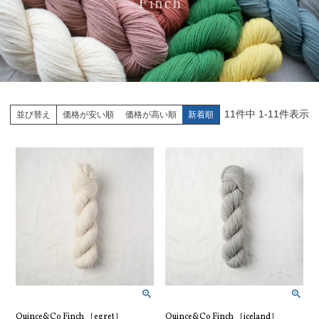
11
件中
1
-
11
件表示
並び替え
価格が安い順
価格が高い順
新着順
Quince&Co Finch ［egret］
Quince&Co Finch ［iceland］