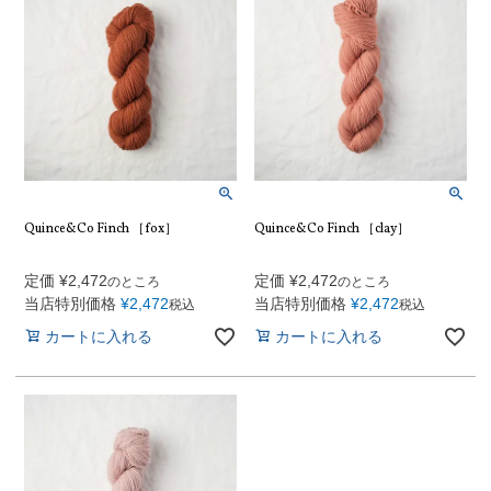
Quince&Co Finch ［fox］
Quince&Co Finch ［clay］
定価
¥
2,472
定価
¥
2,472
のところ
のところ
当店特別価格
¥
2,472
当店特別価格
¥
2,472
税込
税込
カートに入れる
カートに入れる