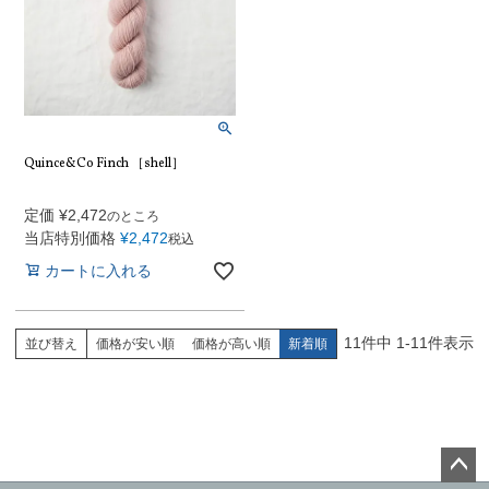
Quince&Co Finch ［shell］
定価
¥
2,472
のところ
当店特別価格
¥
2,472
税込
カートに入れる
11
件中
1
-
11
件表示
並び替え
価格が安い順
価格が高い順
新着順