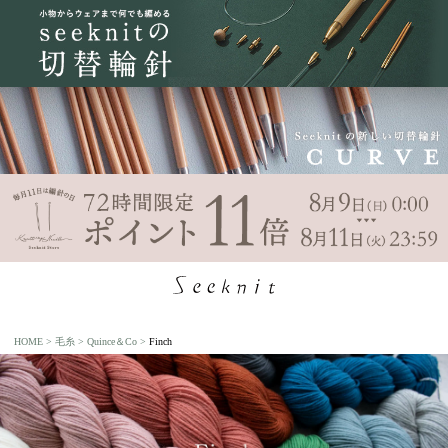
HOME
毛糸
Quince＆Co
Finch