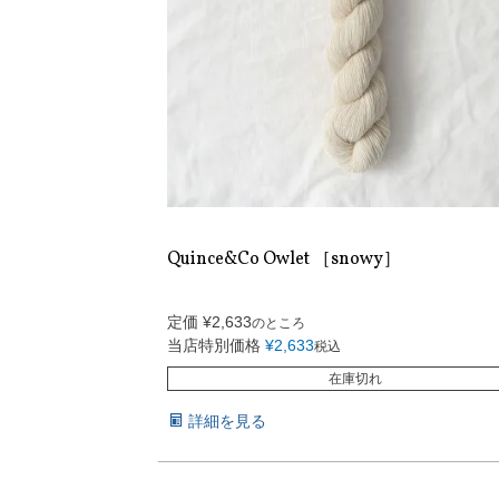
Quince&Co Owlet ［snowy］
定価
¥
2,633
のところ
当店特別価格
¥
2,633
税込
在庫切れ
詳細を見る