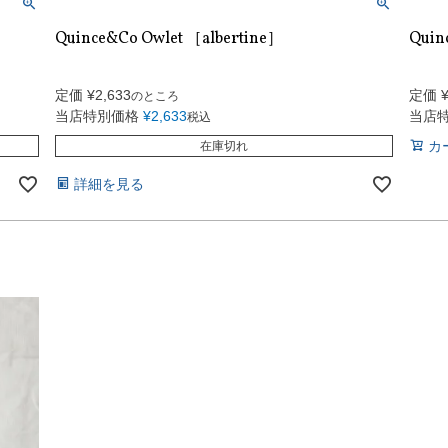
Quince&Co Owlet ［albertine］
Quin
定価
¥
2,633
定価
のところ
当店特別価格
¥
2,633
当店
税込
カ
在庫切れ
詳細を見る