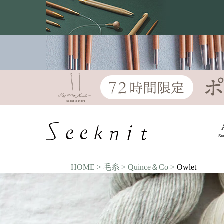
Se
HOME
毛糸
Quince＆Co
Owlet