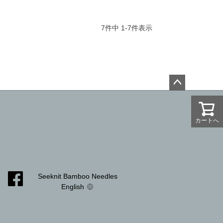
7
件中
1
-
7
件表示
ペー
ジト
ップ
カートへ
カートへ
へ
Seeknit Bamboo Needles
English