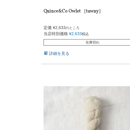
Quince&Co Owlet ［tawny］
定価
¥
2,633
のところ
当店特別価格
¥
2,633
税込
在庫切れ
詳細を見る