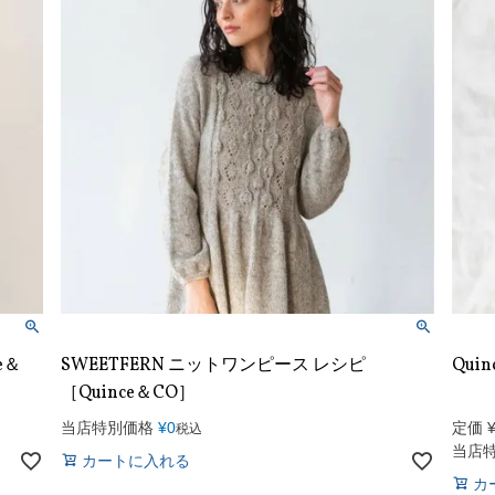
e＆
SWEETFERN ニットワンピース レシピ
Quin
［Quince＆CO］
当店特別価格
¥
0
定価
税込
当店
カートに入れる
カ