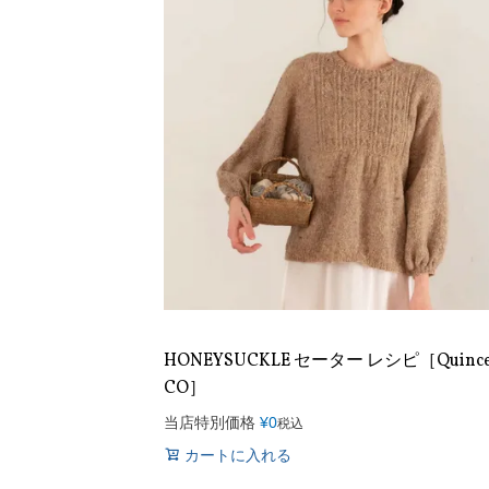
HONEYSUCKLE セーター レシピ［Quinc
CO］
当店特別価格
¥
0
税込
カートに入れる