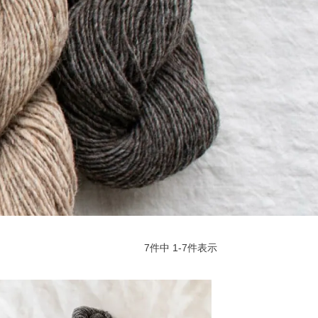
7
件中
1
-
7
件表示