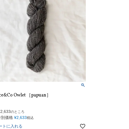
ce&Co Owlet ［papuan］
¥
2,633
のところ
特別価格
¥
2,633
税込
ートに入れる