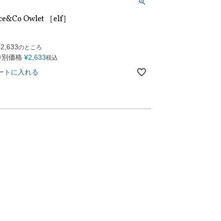
ce&Co Owlet ［elf］
¥
2,633
のところ
特別価格
¥
2,633
税込
ートに入れる