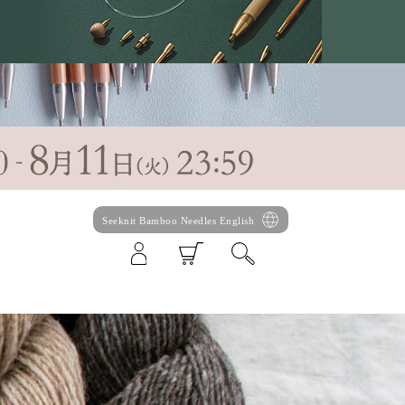
Seeknit Bamboo Needles English