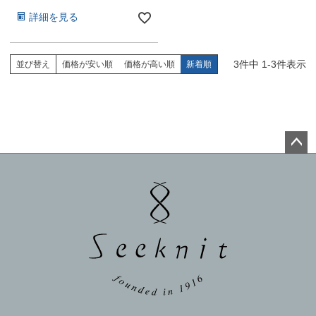
詳細を見る
3
件中
1
-
3
件表示
並び替え
価格が安い順
価格が高い順
新着順
ペー
ジト
ップ
へ