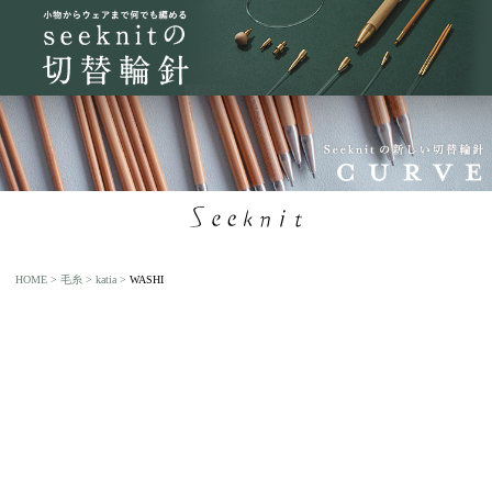
HOME
毛糸
katia
WASHI