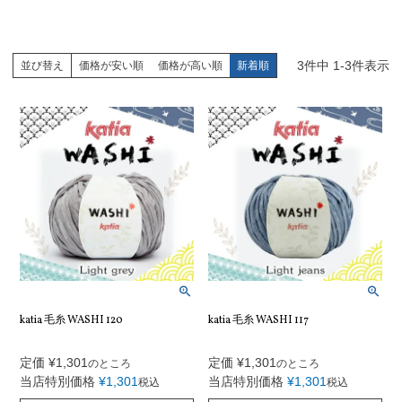
3
件中
1
-
3
件表示
並び替え
価格が安い順
価格が高い順
新着順
katia 毛糸 WASHI 120
katia 毛糸 WASHI 117
定価
¥
1,301
定価
¥
1,301
のところ
のところ
当店特別価格
¥
1,301
当店特別価格
¥
1,301
税込
税込