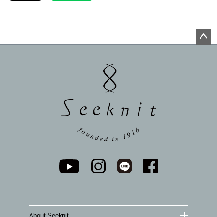
ペー
ジト
ップ
へ
About Seeknit