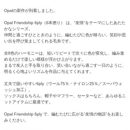
Opalの新作が到着しました。
Opal Friendship 6ply（6本撚り） は、“友情”をテーマにしたあたた
かなシリーズ。
仲間と過ごすひとときのように、編むたびに色が移ろい、笑顔や思
い出を呼び覚ましてくれる毛糸です。
全8色のハーモニーは、短いリピートで次々に色が変化し、編み進
めるだけで楽しい模様が浮かび上がります。
まるで友人と手を取り合い、笑い合いながら過ごす一日のように、
明るく心地よいリズムを作品に与えてくれます。
丈夫で扱いやすい6ply（ウール75％・ナイロン25％／スーパウォ
ッシュ加工）。
ソックスはもちろん、帽子やマフラー、セーターなど、あらゆるニ
ットアイテムに最適です。
Opal Friendship 6ply で、編むたびに広がる“友情の物語”をお楽し
みください。