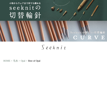
HOME
毛糸
Opal
Best of Opal