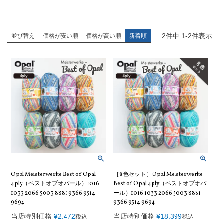
2
件中
1
-
2
件表示
並び替え
価格が安い順
価格が高い順
新着順
Opal Meisterwerke Best of Opal
［8色セット］Opal Meisterwerke
4ply（ベストオブオパール）1016
Best of Opal 4ply（ベストオブオパ
1033 2066 5003 8881 9366 9514
ール）1016 1033 2066 5003 8881
9694
9366 9514 9694
当店特別価格
¥
2,472
当店特別価格
¥
18,399
税込
税込