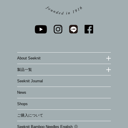
About Seeknit
製品一覧
Seeknit Journal
News
Shops
ご購入について
Seeknit Bamboo Needles English