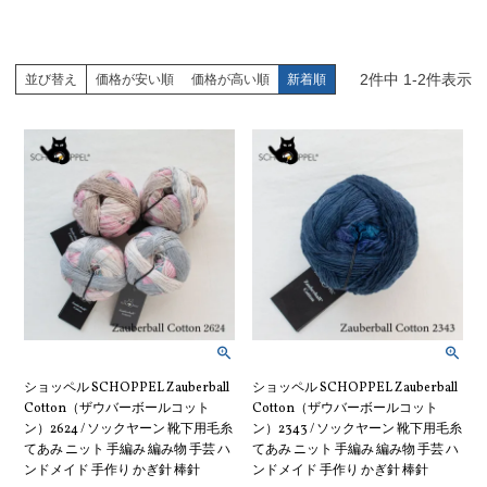
2
件中
1
-
2
件表示
並び替え
価格が安い順
価格が高い順
新着順
ショッペル SCHOPPEL Zauberball
ショッペル SCHOPPEL Zauberball
Cotton（ザウバーボールコット
Cotton（ザウバーボールコット
ン）2624 / ソックヤーン 靴下用毛糸
ン）2343 / ソックヤーン 靴下用毛糸
てあみ ニット 手編み 編み物 手芸 ハ
てあみ ニット 手編み 編み物 手芸 ハ
ンドメイド 手作り かぎ針 棒針
ンドメイド 手作り かぎ針 棒針