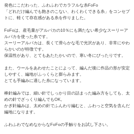
発色にこだわった、ふわふわでカラフルな糸FoFo
「どれだけ編んでも飽きのこない、わくわくできる糸」をコンセプ
トに、軽くて存在感がある糸を作りました。
FoFoは、産毛量がアルパカの10％にも満たない希少なスーリーア
ルパカを使った糸です。
スーリーアルパカは、長くて滑らかな毛で光沢があり、非常にやわ
らかいのが特徴です。
保温性があり、とてもあたたかいので、寒い冬にぴったりです。
また、ウールをあわせたことによって、編んだ後に作品の形が安定
しやすく、編地がふっくらと膨らみます。
とても手編みに適した糸になっています。
棒針編みでは、細い針でしっかり目の詰まった編み方をしても、太
めの針でざっくり編んでもOK。
かぎ針編みは、太めの針でふんわり編むと、ふわっと空気を含んだ
編地になります。
ふわふわでなめなからなFoFoの手触りをお試し下さい。