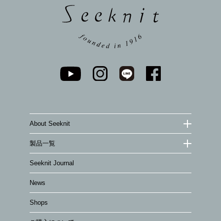
About Seeknit
製品一覧
Seeknit Journal
News
Shops