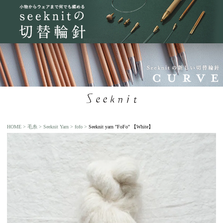
HOME
毛糸
Seeknit Yarn
fofo
Seeknit yarn "FoFo" 【White】