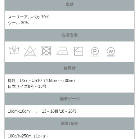
素材
スーリーアルパカ 70％
ウール 30%
洗濯表示
使用針
棒針：US7～US10（4.50㎜～6.00㎜）
日本サイズ8号～13号
標準ゲージ
10cmx10cm → 13～18目/18～26段
重量/糸長
100g/約250m（1かせ）