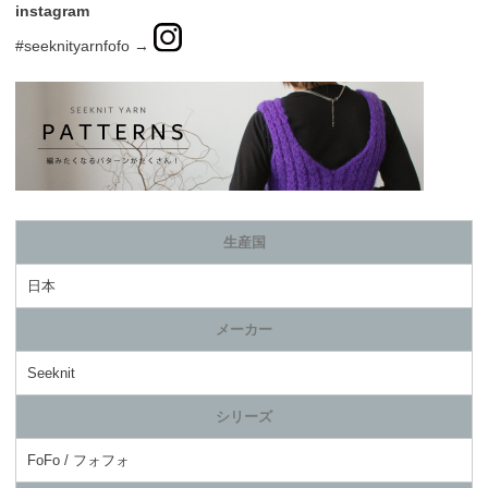
instagram
#seeknityarnfofo →
生産国
日本
メーカー
Seeknit
シリーズ
FoFo / フォフォ