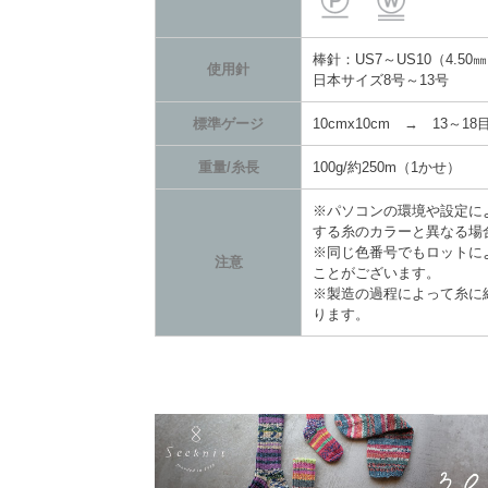
棒針：US7～US10（4.50㎜
使用針
日本サイズ8号～13号
標準ゲージ
10cmx10cm → 13～18目
重量/糸長
100g/約250m（1かせ）
※パソコンの環境や設定に
する糸のカラーと異なる場
※同じ色番号でもロットに
注意
ことがございます。
※製造の過程によって糸に
ります。