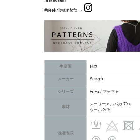
instagram
#seeknityarnfofo →
生産国
日本
メーカー
Seeknit
シリーズ
FoFo / フォフォ
スーリーアルパカ 70％
素材
ウール 30%
洗濯表示