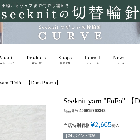
About
Products
Shops
Journal
News
eknitについて
製品一覧
販売店舗
ジャーナル
ニュース
t yarn "FoFo" 【Dark Brown】
Seeknit yarn "FoFo" 【
商品番号
406015760362
¥
2,665
当店特別価格
税込
[
24
ポイント進呈 ]