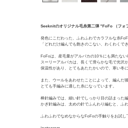
Seeknitのオリジナル毛糸第二弾 "FoFo （
発色にこだわった、ふわふわでカラフルな糸FoF
「どれだけ編んでも飽きのこない、わくわくで
FoFoは、産毛量がアルパカの10％にも満たな
スーリーアルパカは、長くて滑らかな毛で光沢
保温性があり、とてもあたたかいので、寒い冬
また、ウールをあわせたことによって、編んだ
とても手編みに適した糸になっています。
棒針編みでは、細い針でしっかり目の詰まった編
かぎ針編みは、太めの針でふんわり編むと、ふ
ふわふわでなめなからなFoFoの手触りをお試し