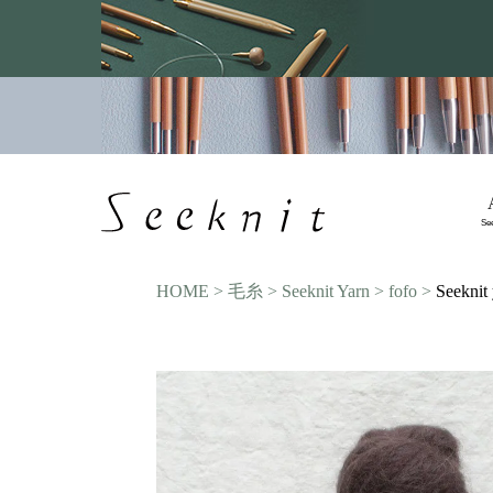
Se
HOME
毛糸
Seeknit Yarn
fofo
Seekni