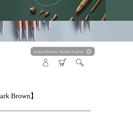
Seeknit Bamboo Needles English
Dark Brown】