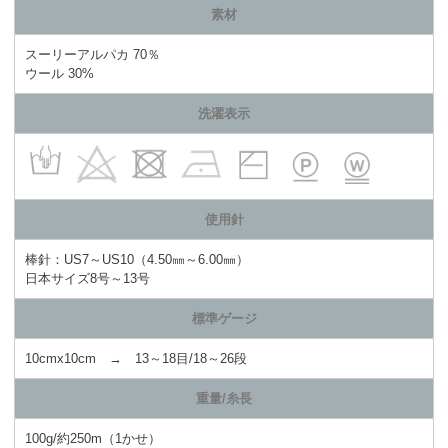
素材
スーリーアルパカ 70％
ウール 30%
洗濯表示
使用針
棒針：US7～US10（4.50㎜～6.00㎜）
日本サイズ8号～13号
標準ゲージ
10cmx10cm → 13～18目/18～26段
重量/糸長
100g/約250m（1かせ）