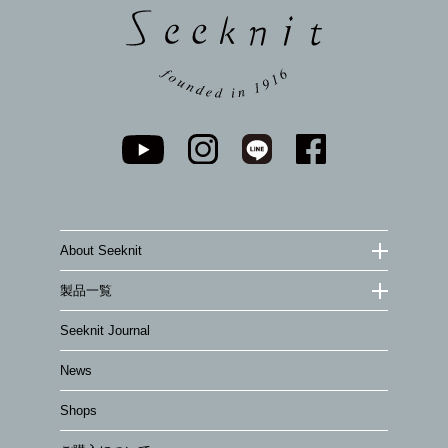
About Seeknit
製品一覧
Seeknit Journal
News
Shops