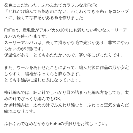
発色にこだわった、ふわふわでカラフルな糸FoFo
「どれだけ編んでも飽きのこない、わくわくできる糸」をコンセプ
トに、軽くて存在感がある糸を作りました。
FoFoは、産毛量がアルパカの10％にも満たない希少なスーリーア
ルパカを使った糸です。
スーリーアルパカは、長くて滑らかな毛で光沢があり、非常にやわ
らかいのが特徴です。
保温性があり、とてもあたたかいので、寒い冬にぴったりです。
また、ウールをあわせたことによって、編んだ後に作品の形が安定
しやすく、編地がふっくらと膨らみます。
とても手編みに適した糸になっています。
棒針編みでは、細い針でしっかり目の詰まった編み方をしても、太
めの針でざっくり編んでもOK。
かぎ針編みは、太めの針でふんわり編むと、ふわっと空気を含んだ
編地になります。
ふわふわでなめなからなFoFoの手触りをお試し下さい。