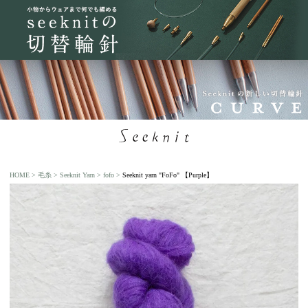
HOME
毛糸
Seeknit Yarn
fofo
Seeknit yarn "FoFo" 【Purple】