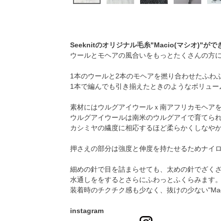
Seeknitのオリジナル毛糸"Macio(マシオ)"が
ウールとモヘアの風合いをもっとたくさんの方
1本のウールと2本のモヘアを撚り合わせたふわ
1本で編んでも引き揃えたときのようなボリュー
素材にはウルグアイウールｘ南アフリカモヘア
ウルグアイウールは南米のウルグアイで育てら
カシミヤの繊度に相応するほど柔らかくしなや
押さえの部分は強度と伸度を持たせるためナイロ
細めの針で目を詰まらせても、太めの針でざく
水通しををするとさらにふわっとふくらみます
装着時のチクチク感も少なく、抜けの少ない"Mac
instagram