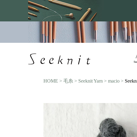
Se
HOME
毛糸
Seeknit Yarn
macio
Seekn