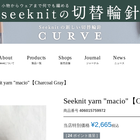
About
Products
Shops
Journal
News
eknitについて
製品一覧
販売店舗
ジャーナル
ニュース
it yarn "macio"【Charcoal Gray】
Seeknit yarn "macio"【
商品番号
406015759972
¥
2,665
当店特別価格
税込
[
24
ポイント進呈 ]