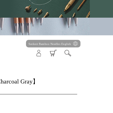
Seeknit Bamboo Needles English
Charcoal Gray】