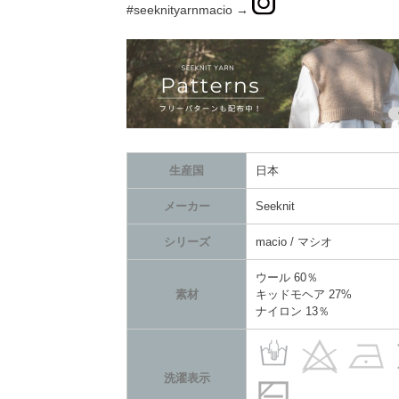
#seeknityarnmacio →
生産国
日本
メーカー
Seeknit
シリーズ
macio / マシオ
ウール 60％
素材
キッドモヘア 27%
ナイロン 13％
洗濯表示