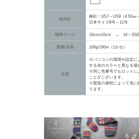
棒針：US7～US9（4.50㎜～
使用針
日本サイズ8号～11号
標準ゲージ
10cmx10cm → 16～20目
重量/糸長
100g/180m（1かせ）
※パソコンの環境や設定に
する糸のカラーと異なる場
※同じ色番号でもロットに
注意
ことがございます。
※製造の過程によって糸に
ります。