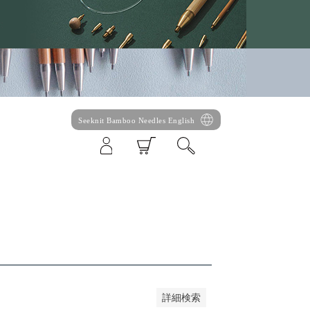
Seeknit Bamboo Needles English
い順
価格が高い順
優先度順
ット順
詳細検索