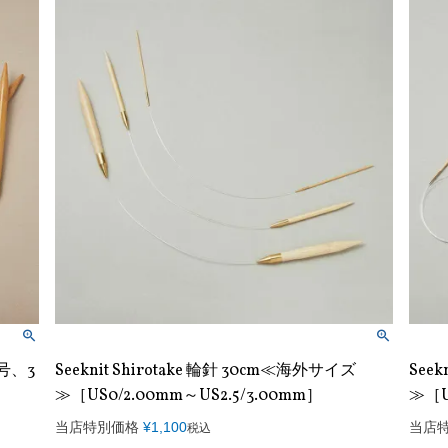
2号、3
Seeknit Shirotake 輪針 30cm≪海外サイズ
Seek
≫［US0/2.00mm～US2.5/3.00mm］
≫［U
当店特別価格
¥
1,100
当店
税込