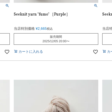
Seeknit yarn "fumo" ［Purple］
Seekn
当店特別価格
¥
2,665
当店
税込
販売期間
2025/12/05 20:00
〜
カートに入れる
カ