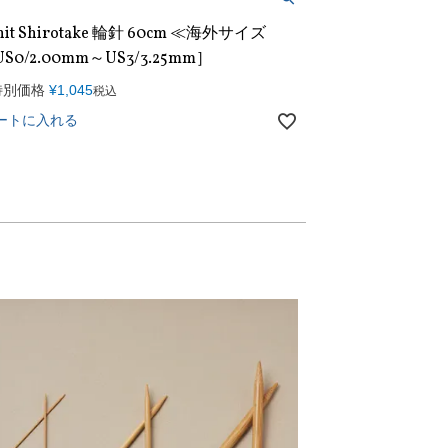
nit Shirotake 輪針 60cm ≪海外サイズ
S0/2.00mm～US3/3.25mm］
特別価格
¥
1,045
税込
ートに入れる