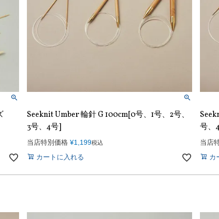
ズ
Seeknit Umber 輪針 G 100cm[0号、1号、2号、
Seek
3号、4号]
号、4
当店特別価格
¥
1,199
当店
税込
カートに入れる
カ