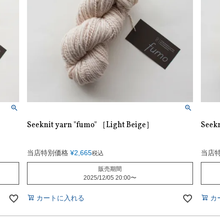
Seeknit yarn "fumo" ［Light Beige］
Seek
当店特別価格
¥
2,665
当店
税込
販売期間
2025/12/05 20:00
〜
カートに入れる
カ