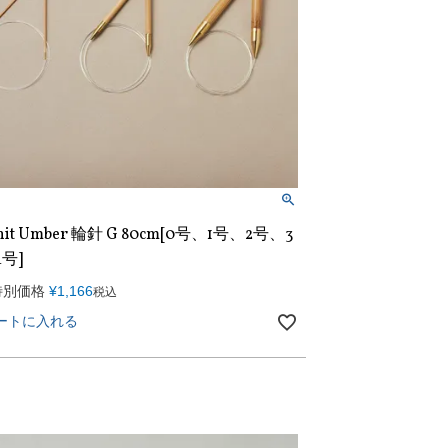
nit Umber 輪針 G 80cm[0号、1号、2号、3
号]
特別価格
¥
1,166
税込
ートに入れる