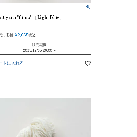
it yarn "fumo" ［Light Blue］
特別価格
¥
2,665
税込
販売期間
2025/12/05 20:00
〜
ートに入れる