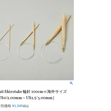
nit Shirotake 輪針 100cm≪海外サイズ
S0/2.00mm～US2.5/3.00mm］
特別価格
¥
1,045
税込