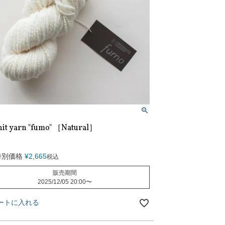
nit yarn "fumo" ［Natural］
特別価格
¥
2,665
税込
販売期間
2025/12/05 20:00
〜
ートに入れる