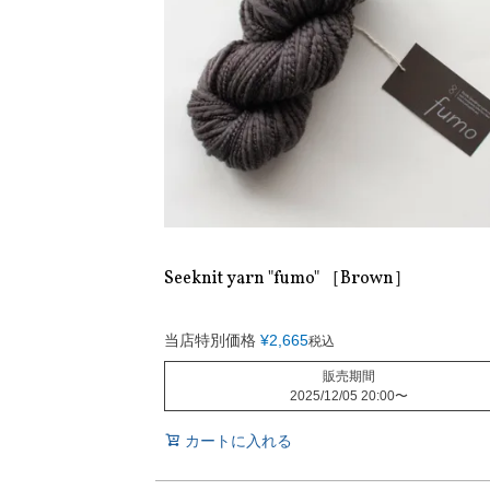
Seeknit yarn "fumo" ［Brown］
当店特別価格
¥
2,665
税込
販売期間
2025/12/05 20:00
〜
カートに入れる