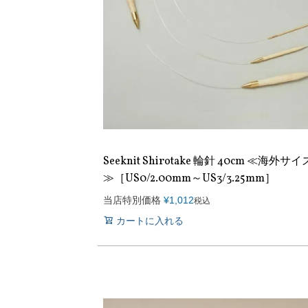
Seeknit Shirotake 輪針 40cm ≪海外サイ
≫［US0/2.00mm～US3/3.25mm］
当店特別価格
¥
1,012
税込
カートに入れる