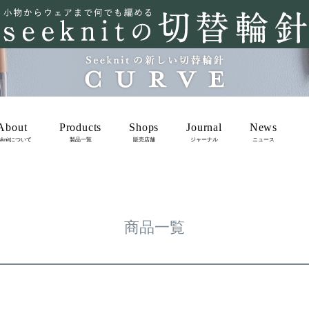
在庫なし商品を表示しない
商品番号/JANコード
バンドル販売
About
Products
Shops
Journal
News
予約商品
eknitについて
製品一覧
販売店舗
ジャーナル
ニュース
m
予約商品のみを表示
並び順
新着順
登録順
価格が安
レビュー順
キーワードヒ
商品一覧
検索