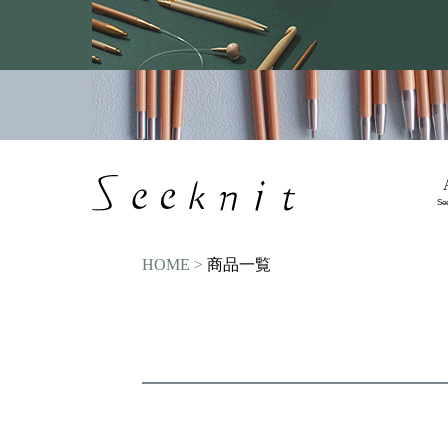
価格
〜
商品タグ
セール
限定
再入荷
翌日発送
サイズ
Se
指定なし
S
M
22.5cm
23.0c
HOME
商品一覧
カラー
レッド
ブルー
イエロー