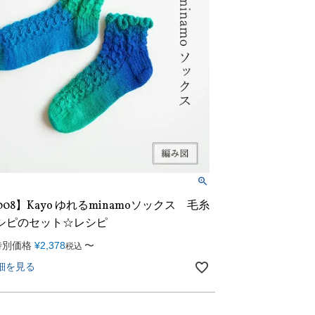
008】Kayo ゆれるminamoソックス 毛糸
シピのセット☆レシピ
特別価格
¥
2,378
〜
税込
細を見る