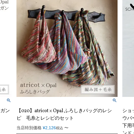
ディガン
【020】atricot × Opal ふろしきバッグのレシ
ショッペ
ピ 毛糸とレシピのセット
ウバー
下用毛
当店特別価格
¥
2,126
〜
税込
ンド