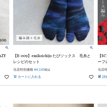
AZY
【E-009】emikoichijo たびソックス 毛糸と
【SC
レシピのセット
ーフ
当店特別価格
¥
4,143
当店
税込
カートに入れる
詳