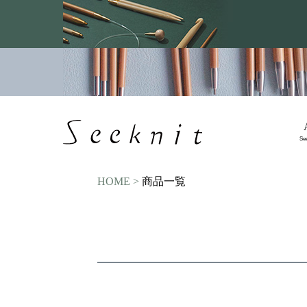
価格
〜
商品タグ
セール
限定
再入荷
翌日発送
サイズ
Se
指定なし
S
M
22.5cm
23.0c
HOME
商品一覧
カラー
レッド
ブルー
イエロー