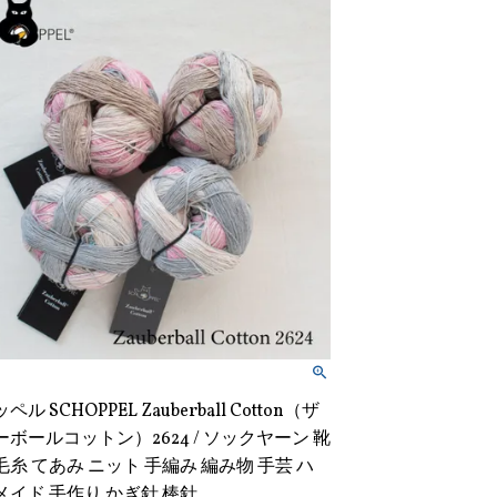
ル SCHOPPEL Zauberball Cotton（ザ
ボールコットン）2624 / ソックヤーン 靴
糸 てあみ ニット 手編み 編み物 手芸 ハ
メイド 手作り かぎ針 棒針