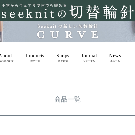
在庫なし商品を表示しない
商品番号/JANコード
バンドル販売
About
Products
Shops
Journal
News
予約商品
eknitについて
製品一覧
販売店舗
ジャーナル
ニュース
m
予約商品のみを表示
並び順
新着順
登録順
価格が安
レビュー順
キーワードヒ
商品一覧
検索