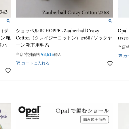
on（ザ
ショッペル SCHOPPEL Zauberball Crazy
Opal
ン 靴
Cotton（クレイジーコットン）2368 / ソックヤ
11570 
 ハ
ーン 靴下用毛糸
当店
当店特別価格
¥
3,515
税込
カ
カートに入れる