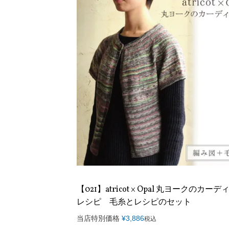
【021】atricot × Opal 丸ヨークのカー
レシピ 毛糸とレシピのセット
当店特別価格
¥
3,886
税込