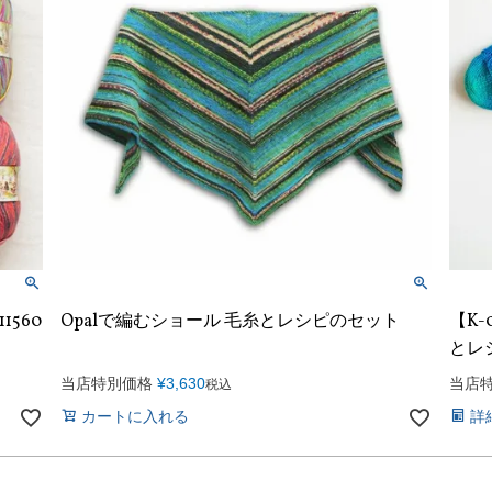
1560
Opalで編むショール 毛糸とレシピのセット
【K-
とレ
当店特別価格
¥
3,630
当店
税込
カートに入れる
詳