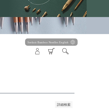
Seeknit Bamboo Needles English
い順
価格が高い順
優先度順
ット順
詳細検索