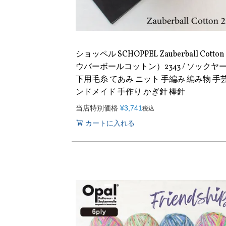
ショッペル SCHOPPEL Zauberball Cott
ウバーボールコットン）2343 / ソックヤー
下用毛糸 てあみ ニット 手編み 編み物 手芸
ンドメイド 手作り かぎ針 棒針
当店特別価格
¥
3,741
税込
カートに入れる