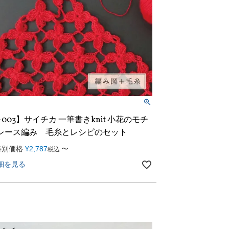
-003】サイチカ 一筆書きknit 小花のモチ
レース編み 毛糸とレシピのセット
特別価格
¥
2,787
〜
税込
細を見る