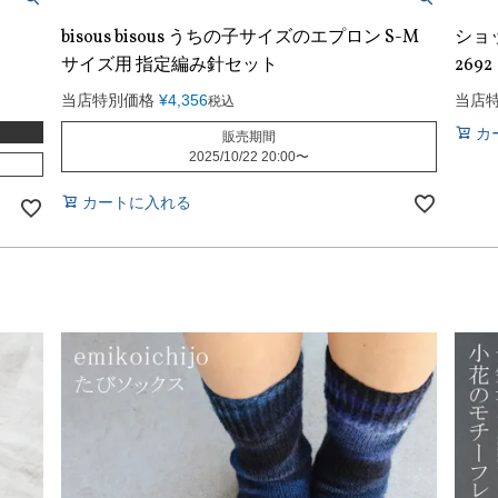
bisous bisous うちの子サイズのエプロン S-M
ショッ
サイズ用 指定編み針セット
26
当店特別価格
¥
4,356
当店
税込
カ
販売期間
2025/10/22 20:00
〜
カートに入れる