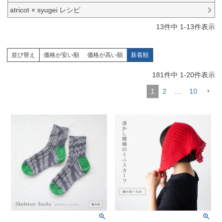
atricot × syugei レシピ
13
件中
1
-
13
件表示
並び替え
価格が安い順
価格が高い順
新着順
181
件中
1
-
20
件表示
1
2
…
10