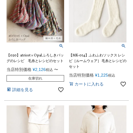
【020】atricot × Opal ふろしきバッ
【MK-014】ふわふわソックス レシ
グのレシピ 毛糸とレシピのセット
ピ［ルームウェア］ 毛糸とレシピの
セット
当店特別価格
¥
2,126
〜
税込
当店特別価格
¥
1,225
税込
在庫切れ
カートに入れる
詳細を見る