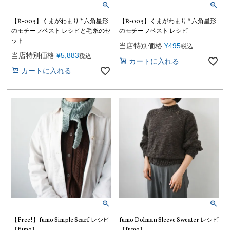
【R-003】くまがわまり * 六角星形
【R-003】くまがわまり * 六角星形
のモチーフベスト レシピと毛糸のセ
のモチーフベスト レシピ
ット
当店特別価格
¥
495
税込
当店特別価格
¥
5,883
税込
カートに入れる
カートに入れる
【Free!】fumo Simple Scarf レシピ
fumo Dolman Sleeve Sweater レシピ
［fumo］
［fumo］