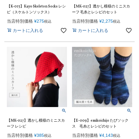
【K-015】Kayo Skeleton Socks レシ
【MK-027】透かし模様のミニスカ
ピ（スケルトンソックス）
ーフ 毛糸とレシピのセット
当店特別価格
¥
275
当店特別価格
¥
2,275
税込
税込
カートに入れる
カートに入れる
【MK-027】透かし模様のミニスカ
【E-009】emikoichijo たびソック
ーフ レシピ
ス 毛糸とレシピのセット
当店特別価格
¥
385
当店特別価格
¥
4,143
税込
税込