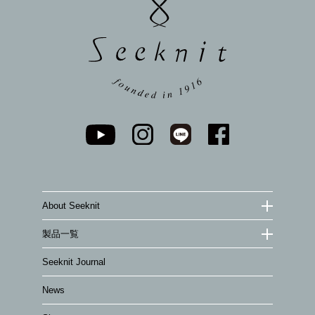
へ
About Seeknit
製品一覧
Seeknit Journal
News