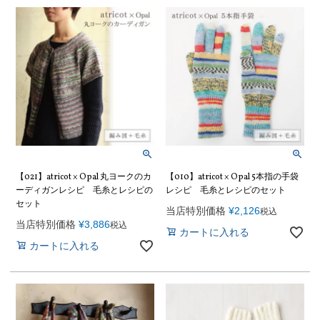
【021】atricot × Opal 丸ヨークのカ
【010】atricot × Opal 5本指の手袋
ーディガンレシピ 毛糸とレシピの
レシピ 毛糸とレシピのセット
セット
当店特別価格
¥
2,126
税込
当店特別価格
¥
3,886
税込
カートに入れる
カートに入れる