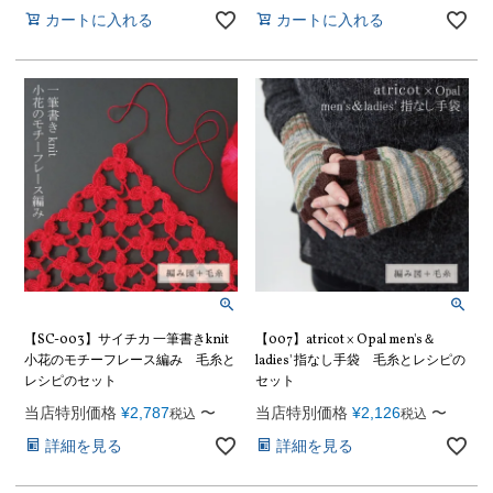
カートに入れる
カートに入れる
【SC-003】サイチカ 一筆書きknit
【007】atricot × Opal men's＆
小花のモチーフレース編み 毛糸と
ladies' 指なし手袋 毛糸とレシピの
レシピのセット
セット
当店特別価格
¥
2,787
〜
当店特別価格
¥
2,126
〜
税込
税込
詳細を見る
詳細を見る