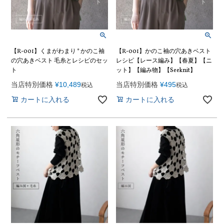
【R-001】くまがわまり * かのこ袖
【R-001】かのこ袖の穴あきベスト
の穴あきベスト 毛糸とレシピのセッ
レシピ【レース編み】【春夏】【ニ
ト
ット】【編み物】【Seeknit】
当店特別価格
¥
10,489
当店特別価格
¥
495
税込
税込
カートに入れる
カートに入れる