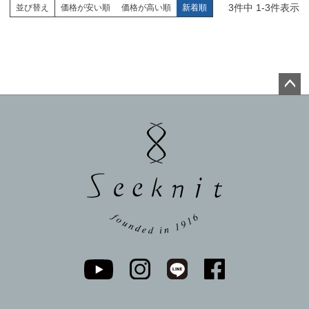
3
件中
1
-
3
件表示
並び替え
価格が安い順
価格が高い順
新着順
ペー
ジト
ップ
へ