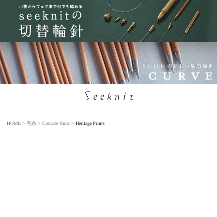
HOME
毛糸
Cascade Yarns
Heritage Prints