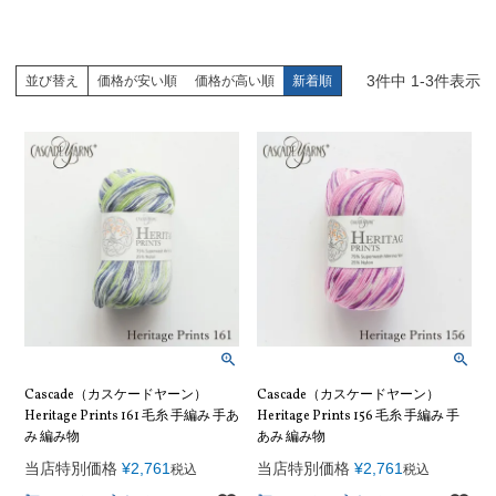
3
件中
1
-
3
件表示
並び替え
価格が安い順
価格が高い順
新着順
Cascade（カスケードヤーン）
Cascade（カスケードヤーン）
Heritage Prints 161 毛糸 手編み 手あ
Heritage Prints 156 毛糸 手編み 手
み 編み物
あみ 編み物
当店特別価格
¥
2,761
当店特別価格
¥
2,761
税込
税込