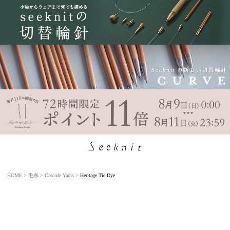
HOME
毛糸
Cascade Yarns
Heritage Tie Dye