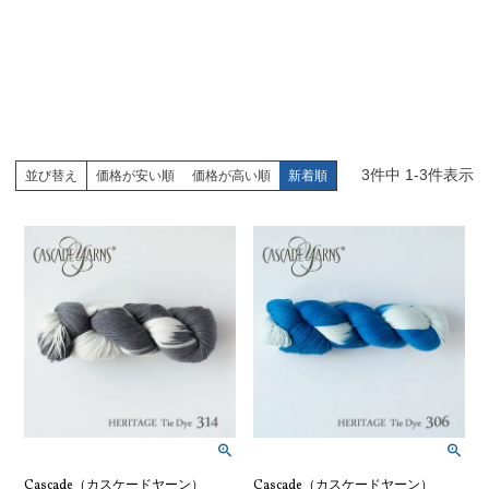
3
件中
1
-
3
件表示
並び替え
価格が安い順
価格が高い順
新着順
Cascade（カスケードヤーン）
Cascade（カスケードヤーン）