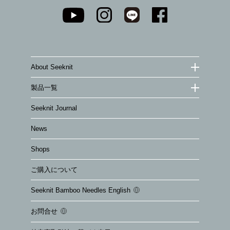
About Seeknit
製品一覧
Seeknit Journal
News
Shops
ご購入について
Seeknit Bamboo Needles English
お問合せ