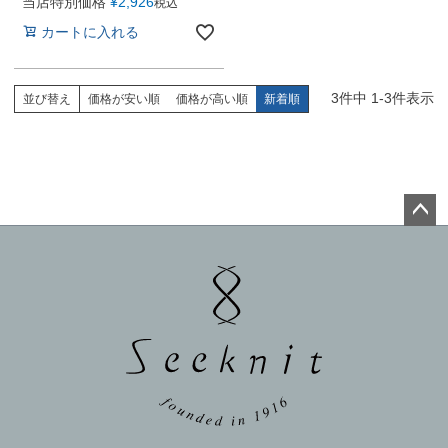
当店特別価格
¥
2,926
税込
カートに入れる
3
件中
1
-
3
件表示
並び替え
価格が安い順
価格が高い順
新着順
ペー
ジト
ップ
へ