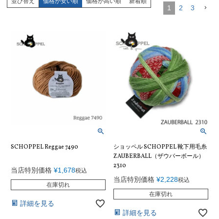
並び替え
価格が安い順
価格が高い順
新着順
1
2
3
SCHOPPEL Reggae 7490
ショッペル SCHOPPEL 靴下用毛糸
ZAUBERBALL（ザウバーボール）
2310
当店特別価格
¥
1,678
税込
当店特別価格
¥
2,228
税込
在庫切れ
在庫切れ
詳細を見る
詳細を見る