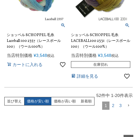
ショッペル SCHOPPEL 毛糸
ショッペル SCHOPPEL 毛糸
Laceball 100 2357（レースボール
LACEBALL100 2331（レースボール
100）（ウール100%）
100）（ウール100%）
当店特別価格
¥
3,548
当店特別価格
¥
3,548
税込
税込
カートに入れる
在庫切れ
詳細を見る
52
件中
1
-
20
件表示
並び替え
価格が安い順
価格が高い順
新着順
1
2
3