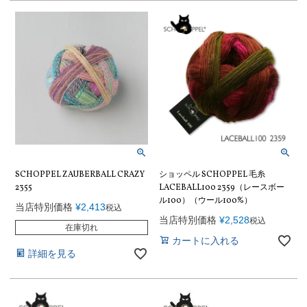
SCHOPPEL ZAUBERBALL CRAZY
ショッペル SCHOPPEL 毛糸
2355
LACEBALL100 2359（レースボー
ル100）（ウール100%）
当店特別価格
¥
2,413
税込
当店特別価格
¥
2,528
税込
在庫切れ
カートに入れる
詳細を見る