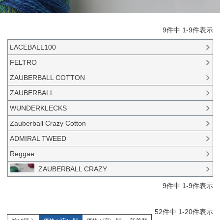
9
件中
1
-
9
件表示
LACEBALL100
FELTRO
ZAUBERBALL COTTON
ZAUBERBALL
WUNDERKLECKS
Zauberball Crazy Cotton
ADMIRAL TWEED
Reggae
ZAUBERBALL CRAZY
9
件中
1
-
9
件表示
52
件中
1
-
20
件表示