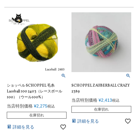
ショッペル SCHOPPEL 毛糸
SCHOPPEL ZAUBERBALL CRAZY
Laceball 100 2403（レースボール
2389
100）（ウール100%）
当店特別価格
¥
2,413
税込
当店特別価格
¥
2,275
税込
在庫切れ
在庫切れ
詳細を見る
詳細を見る