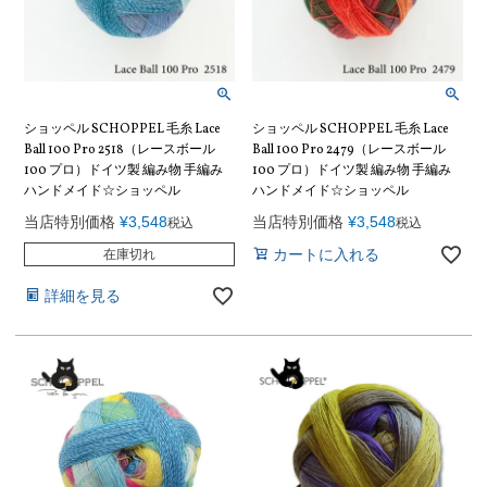
ショッペル SCHOPPEL 毛糸 Lace
ショッペル SCHOPPEL 毛糸 Lace
Ball 100 Pro 2518（レースボール
Ball 100 Pro 2479（レースボール
100 プロ）ドイツ製 編み物 手編み
100 プロ）ドイツ製 編み物 手編み
ハンドメイド☆ショッペル
ハンドメイド☆ショッペル
当店特別価格
¥
3,548
当店特別価格
¥
3,548
税込
税込
カートに入れる
在庫切れ
詳細を見る