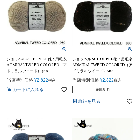
ショッペル SCHOPPEL 靴下用毛糸
ショッペル SCHOPPEL 靴下用毛糸
ADMIRAL TWEED COLORED（ア
ADMIRAL TWEED COLORED（ア
ドミラル ツイード）980
ドミラル ツイード）880
当店特別価格
¥
2,822
当店特別価格
¥
2,822
税込
税込
カートに入れる
在庫切れ
詳細を見る