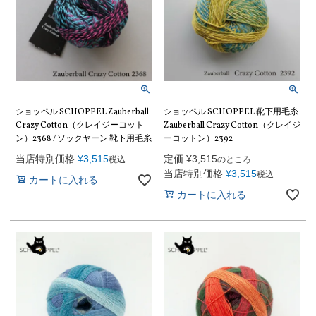
ショッペル SCHOPPEL Zauberball
ショッペル SCHOPPEL 靴下用毛糸
Crazy Cotton（クレイジーコット
Zauberball Crazy Cotton（クレイジ
ン）2368 / ソックヤーン 靴下用毛糸
ーコットン）2392
当店特別価格
¥
3,515
定価
¥
3,515
税込
のところ
当店特別価格
¥
3,515
税込
カートに入れる
カートに入れる