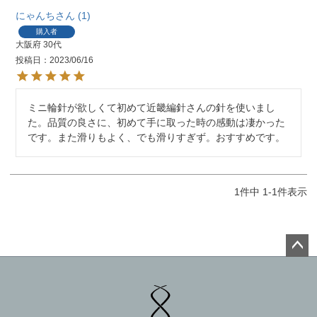
にゃんち
1
購入者
大阪府
30代
投稿日
2023/06/16
ミニ輪針が欲しくて初めて近畿編針さんの針を使いまし
た。品質の良さに、初めて手に取った時の感動は凄かった
です。また滑りもよく、でも滑りすぎず。おすすめです。
1
件中
1
-
1
件表示
ペー
ジト
ップ
へ