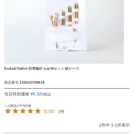
Seeknit Umber 切替輪針 5cm Mセット 紙ケース
商品番号
135015759614
当店特別価格
¥
6,325
税込
5.00
1
1
件中
1
-
1
件表示