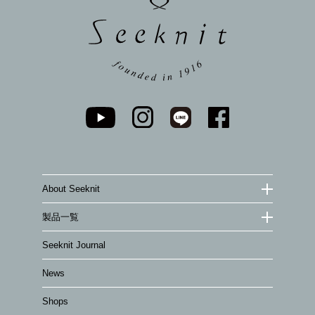
About Seeknit
製品一覧
Seeknit Journal
News
Shops