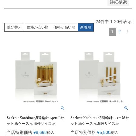
詳細検索
24
件中
1
-
20
件表示
並び替え
価格が安い順
価格が高い順
新着順
1
2
Seeknit Koshitsu 切替輪針 14cm Lセ
Seeknit Koshitsu 切替輪針 14cm Mセ
ット 紙ケース ≪海外サイズ≫
ット 紙ケース ≪海外サイズ≫
当店特別価格
¥
8,668
当店特別価格
¥
5,500
税込
税込