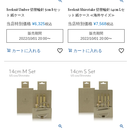
Seeknit Umber 切替輪針 5cm Sセッ
Seeknit Shirotake 切替輪針 14cm Lセ
ト 紙ケース
ット 紙ケース ≪海外サイズ≫
当店特別価格
¥
6,325
当店特別価格
¥
7,568
税込
税込
販売期間
販売期間
2022/10/01 20:00
〜
2022/10/01 20:00
〜
カートに入れる
カートに入れる