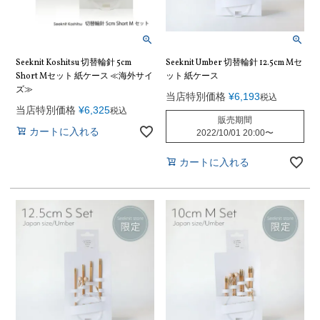
Seeknit Koshitsu 切替輪針 5cm
Seeknit Umber 切替輪針 12.5cm Mセ
Short Mセット 紙ケース ≪海外サイ
ット 紙ケース
ズ≫
当店特別価格
¥
6,193
税込
当店特別価格
¥
6,325
税込
販売期間
カートに入れる
2022/10/01 20:00
〜
カートに入れる