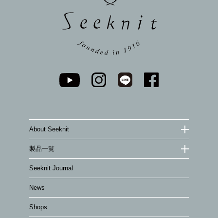
About Seeknit
製品一覧
Seeknit Journal
News
Shops