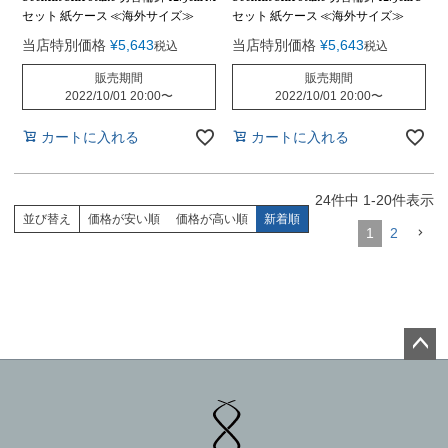
セット 紙ケース ≪海外サイズ≫
セット 紙ケース ≪海外サイズ≫
当店特別価格
¥
5,643
当店特別価格
¥
5,643
税込
税込
販売期間
販売期間
2022/10/01 20:00
〜
2022/10/01 20:00
〜
カートに入れる
カートに入れる
24
件中
1
-
20
件表示
並び替え
価格が安い順
価格が高い順
新着順
1
2
ペー
ジト
ップ
へ