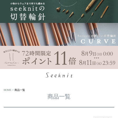
商品番号/JANコード
バンドル販売
予約商品
予約商品のみを表示
並び順
新着順
登録順
価格が安い順
価格が高い順
優先度順
HOME
商品一覧
レビュー順
商品一覧
キーワードヒット順
検索