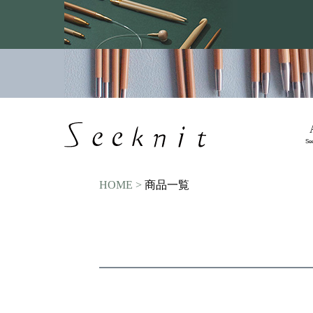
価格
〜
商品タグ
セール
限定
再入荷
翌日発送
サイズ
Se
指定なし
S
M
22.5cm
23.0c
HOME
商品一覧
カラー
レッド
ブルー
イエロー