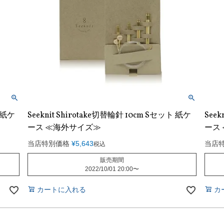
ト 紙ケ
Seeknit Shirotake切替輪針 10cm Sセット 紙ケ
Seek
ース ≪海外サイズ≫
ース
当店特別価格
¥
5,643
当店
税込
販売期間
2022/10/01 20:00
〜
カートに入れる
カ