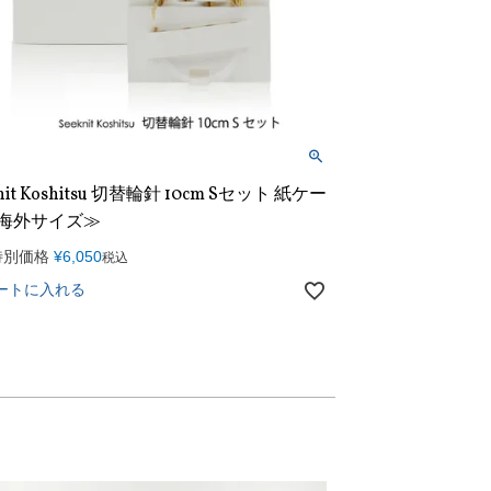
nit Koshitsu 切替輪針 10cm Sセット 紙ケー
≪海外サイズ≫
特別価格
¥
6,050
税込
ートに入れる