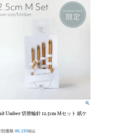
knit Umber 切替輪針 12.5cm Mセット 紙ケ
特別価格
¥
6,193
税込