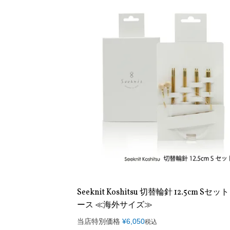
Seeknit Koshitsu 切替輪針 12.5cm Sセッ
ース ≪海外サイズ≫
当店特別価格
¥
6,050
税込