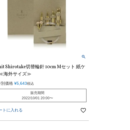
nit Shirotake切替輪針 10cm Mセット 紙ケ
 ≪海外サイズ≫
特別価格
¥
5,643
税込
販売期間
2022/10/01 20:00
〜
ートに入れる