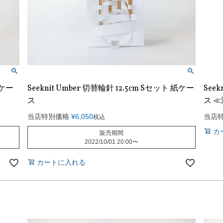
紙ケー
Seeknit Umber 切替輪針 12.5cm Sセット 紙ケー
Seek
ス
ス 
当店特別価格
¥
6,050
当店
税込
カ
販売期間
2022/10/01 20:00
〜
カートに入れる