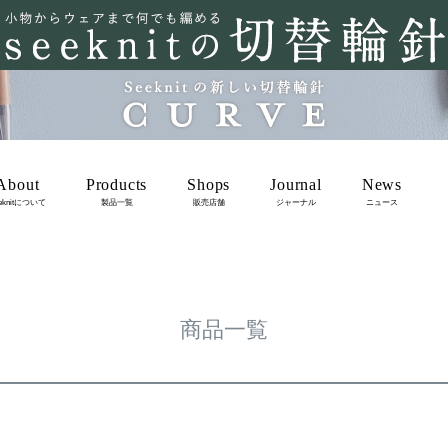
在庫なし商品を表示しない
商品番号/JANコード
バンドル販売
About
Products
Shops
Journal
News
予約商品
eknitについて
製品一覧
販売店舗
ジャーナル
ニュース
m
予約商品のみを表示
並び順
新着順
登録順
価格が安
レビュー順
キーワードヒ
商品一覧
検索