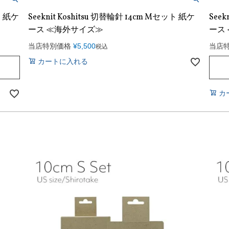
ト 紙ケ
Seeknit Koshitsu 切替輪針 14cm Mセット 紙ケ
Seek
ース ≪海外サイズ≫
ース
当店特別価格
¥
5,500
当店
税込
カートに入れる
カ