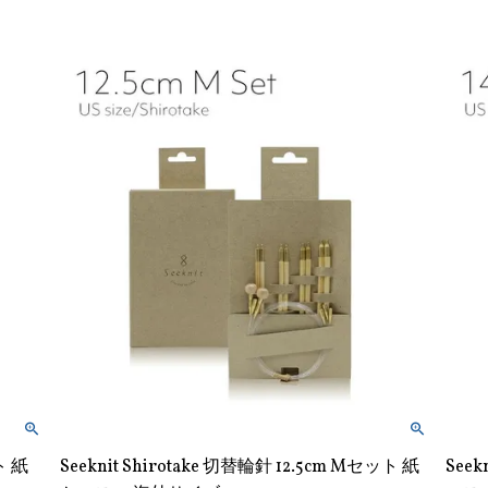
ト 紙
Seeknit Shirotake 切替輪針 12.5cm Mセット 紙
Seek