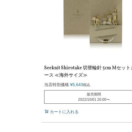
Seeknit Shirotake 切替輪針 5cm Mセッ
ース ≪海外サイズ≫
当店特別価格
¥
5,643
税込
販売期間
2022/10/01 20:00
〜
カートに入れる