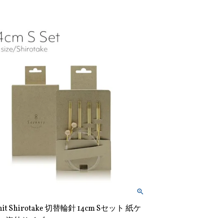
nit Shirotake 切替輪針 14cm Sセット 紙ケ