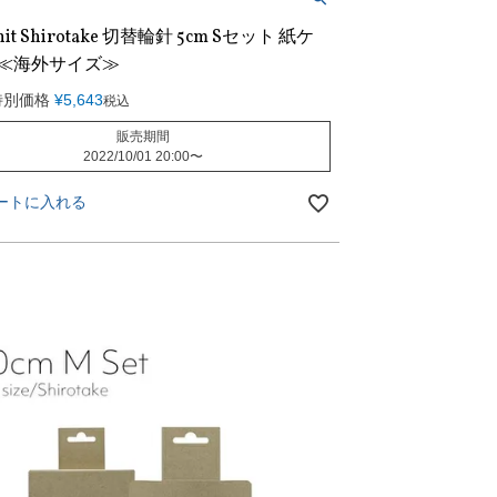
nit Shirotake 切替輪針 5cm Sセット 紙ケ
 ≪海外サイズ≫
特別価格
¥
5,643
税込
販売期間
2022/10/01 20:00
〜
ートに入れる