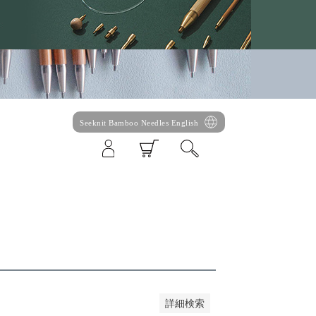
Seeknit Bamboo Needles English
い順
価格が高い順
優先度順
ット順
詳細検索